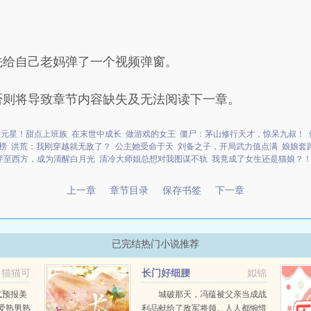
先给自己老妈弹了一个视频弹窗。
否则将导致章节内容缺失及无法阅读下一章。
幻元星！甜点上班族
在末世中成长
做游戏的女王
僵尸：茅山修行天才，惊呆九叔！
榜
洪荒：我刚穿越就无敌了？
公主她受命于天
刘备之子，开局武力值点满
娘娘套
穿至西方，成为清醒白月光
清冷大师姐总想对我图谋不轨
我竟成了女生还是猫娘？
上一章
章节目录
保存书签
下一章
已完结热门小说推荐
猫猫可
长门好细腰
姒锦
气预报美
城破那天，冯蕴被父亲当成战
爱熟男熟
利品献给了敌军将领。人人都惋惜