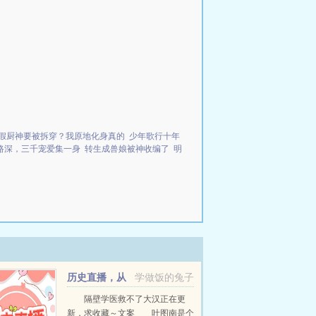
假厨神要被拆穿？我原地化身真的
少年歌行十年
路深，三千宠爱集一身
转生成兽娘被神收编了
明
！
历史直播，从
学做饭的兔子
长城开始
隔壁学医救不了大汉正在更
新，求收藏～文案 叶图南是个