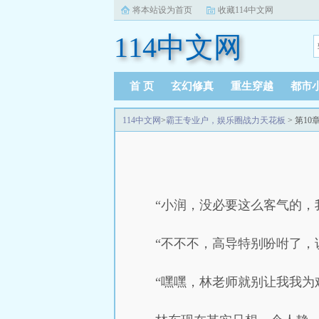
将本站设为首页
收藏114中文网
114中文网
首 页
玄幻修真
重生穿越
都市
114中文网
>
霸王专业户，娱乐圈战力天花板
> 第1
“小润，没必要这么客气的，
“不不不，高导特别吩咐了，
“嘿嘿，林老师就别让我我为