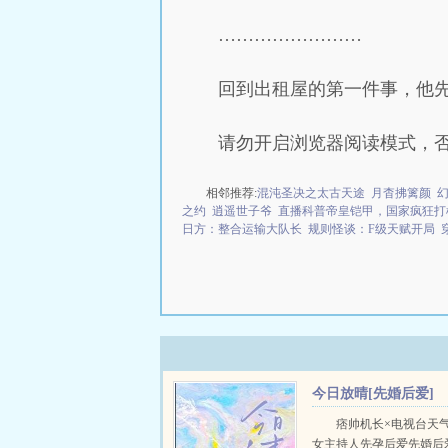
……………………
回到出租屋的第一件事，他
请勿开启浏览器阅读模式，
相邻推荐:
混沌圣决之太古天途
月杳拂篱颜
之约
逍遥世子爷
直播科普帝皇铠甲，国家疯狂打
日方：整合运输大队长
规则怪谈：F级天赋开局
今日放晴[先婚后爱]
痞帅机长×电视台天
女主持人先孕后爱先婚后