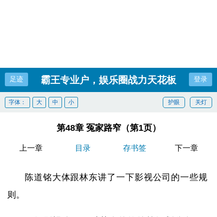
霸王专业户，娱乐圈战力天花板
足迹
登录
字体：
大
中
小
护眼
关灯
第48章 冤家路窄（第1页）
上一章
目录
存书签
下一章
陈道铭大体跟林东讲了一下影视公司的一些规
则。