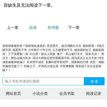
容缺失及无法阅读下一章。
上一章
目录
存书签
下一章
假厨神要被拆穿？我原地化身真的
穿至西方，成为清醒白月光
规则怪谈：F级天
赋开局
逍遥世子爷
少年歌行十年之约
公主她受命于天
做游戏的女王
娘娘套路
深，三千宠爱集一身
幻元星！甜点上班族
僵尸：茅山修行天才，惊呆九叔！
明
日方：整合运输大队长
清冷大师姐总想对我图谋不轨
混沌圣决之太古天途
转生
成兽娘被神收编了
在末世中成长
直播科普帝皇铠甲，国家疯狂打榜
洪荒：我刚
穿越就无敌了？
刘备之子，开局武力值点满
月杳拂篱颜
我竟成了女生还是猫
娘？！
搜 索
网站首页
小说分类
会员书架
阅读记录