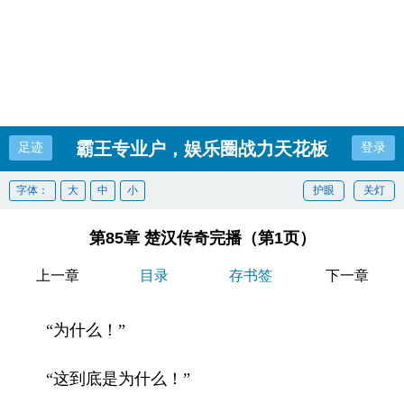
霸王专业户，娱乐圈战力天花板
足迹
登录
字体：
大
中
小
护眼
关灯
第85章 楚汉传奇完播（第1页）
上一章
目录
存书签
下一章
“为什么！”
“这到底是为什么！”