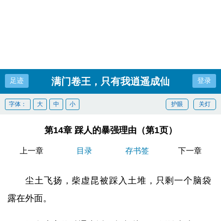
满门卷王，只有我逍遥成仙
足迹
登录
字体：
大
中
小
护眼
关灯
第14章 踩人的暴强理由（第1页）
上一章
目录
存书签
下一章
尘土飞扬，柴虚昆被踩入土堆，只剩一个脑袋
露在外面。