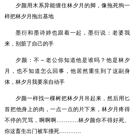
夕颜用木系异能缠住林夕月的脚，像拖死狗一
样把林夕月拖出基地
墨衍和墨诗婷也跟着一起，墨衍说：老婆我
来，别脏了自己的手
夕颜：不～老公你知道他是谁吗？他是林夕
月，也不知道怎么回事，他居然重生到了这副身
体，林夕月我要亲自动手
夕颜一样找一棵树把林夕月吊起来，然后用匕
首把他身上的肉，一点一点的片下来，林夕月疼得
不停的咒骂，啊啊啊…………林夕颜你不得好死、
你这畜生出门被车撞死…………