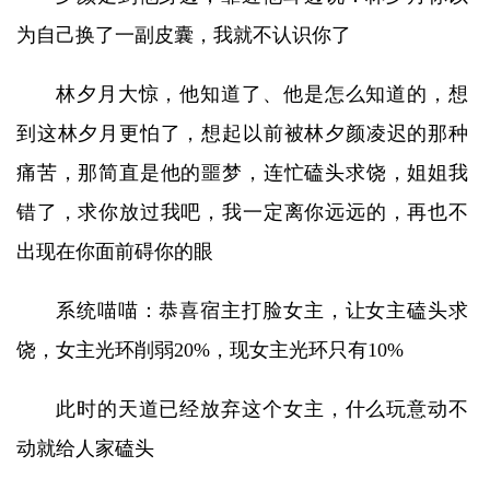
为自己换了一副皮囊，我就不认识你了
林夕月大惊，他知道了、他是怎么知道的，想
到这林夕月更怕了，想起以前被林夕颜凌迟的那种
痛苦，那简直是他的噩梦，连忙磕头求饶，姐姐我
错了，求你放过我吧，我一定离你远远的，再也不
出现在你面前碍你的眼
系统喵喵：恭喜宿主打脸女主，让女主磕头求
饶，女主光环削弱20%，现女主光环只有10%
此时的天道已经放弃这个女主，什么玩意动不
动就给人家磕头