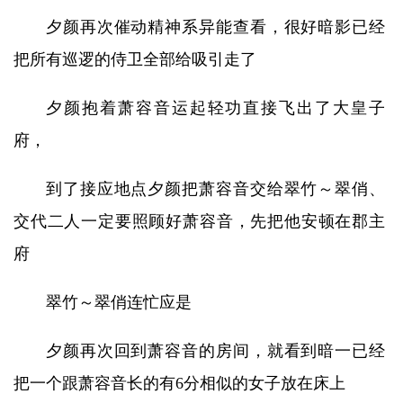
夕颜再次催动精神系异能查看，很好暗影已经
把所有巡逻的侍卫全部给吸引走了
夕颜抱着萧容音运起轻功直接飞出了大皇子
府，
到了接应地点夕颜把萧容音交给翠竹～翠俏、
交代二人一定要照顾好萧容音，先把他安顿在郡主
府
翠竹～翠俏连忙应是
夕颜再次回到萧容音的房间，就看到暗一已经
把一个跟萧容音长的有6分相似的女子放在床上