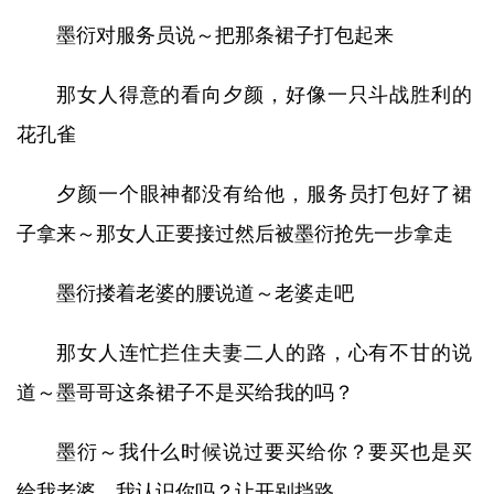
墨衍对服务员说～把那条裙子打包起来
那女人得意的看向夕颜，好像一只斗战胜利的
花孔雀
夕颜一个眼神都没有给他，服务员打包好了裙
子拿来～那女人正要接过然后被墨衍抢先一步拿走
墨衍搂着老婆的腰说道～老婆走吧
那女人连忙拦住夫妻二人的路，心有不甘的说
道～墨哥哥这条裙子不是买给我的吗？
墨衍～我什么时候说过要买给你？要买也是买
给我老婆、我认识你吗？让开别挡路