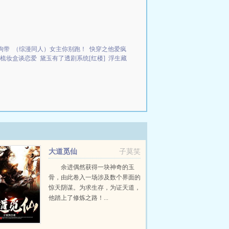
狗带
（综漫同人）女主你别跑！
快穿之他爱疯
梳妆盒谈恋爱
黛玉有了透剧系统[红楼]
浮生藏
大道觅仙
子莫笑
tquothttpswwwyuanzunxs1commodulesarticleimagesn...
余进偶然获得一块神奇的玉
骨，由此卷入一场涉及数个界面的
惊天阴谋。为求生存，为证天道，
他踏上了修炼之路！...