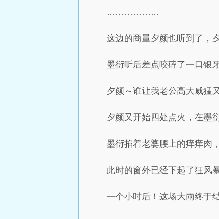
………………
这边的商量夕颜也听到了，
墨衍听后差点咬碎了一口银
夕颜～谁让我老公高大威猛
夕颜又开始四处点火，在墨衍
墨衍掐着老婆腰上的痒痒肉
此时的窗外已经下起了狂风
一个小时后！这场大雨终于