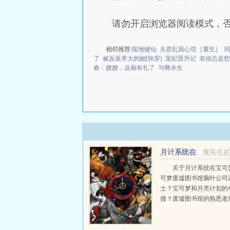
请勿开启浏览器阅读模式，
相邻推荐:
陆地键仙
夫君乱我心弦［重生］
了
被反派养大的她[快穿]
宠妃晋升记
老祖总是想
春：嫂嫂，这厢有礼了
与卿永生
月计系统在
鬼先生
宝可梦
关于月计系统在宝可
可梦废墟图书馆脑叶公司
士？宝可梦和月亮计划的
撞？废墟图书馆的熟悉老
叶公司的ego？创死首脑
士？作为一个前苦逼的都
斯的悲惨的一生本应该在