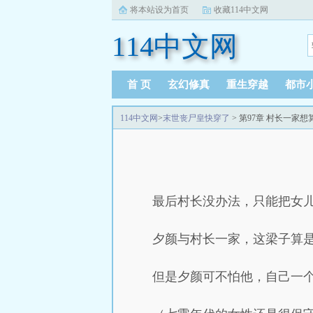
将本站设为首页
收藏114中文网
114中文网
首 页
玄幻修真
重生穿越
都市
114中文网
>
末世丧尸皇快穿了
> 第97章 村长一家
最后村长没办法，只能把女
夕颜与村长一家，这梁子算
但是夕颜可不怕他，自己一