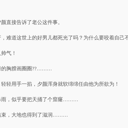
夕颜直接告诉了老公这件事。
牙，难道这世上的好男儿都死光了吗？为什么要咬着自己
又帅气！
的胸膛画圈圈??………
，轻轻用手一掐，夕颜浑身就软绵绵任由他为所欲为！
暴雨，似乎要把天捅了个窟窿………
结束，大地也得到了滋润………