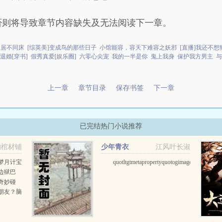
否则将导致章节内容缺失及无法阅读下一章。
同居不同床
[综英美]变成鸟的那些日子
小馆能容，容天下难容之妖邪
[直播]我还不想
退婚[穿书]
假秀真爱[娱乐圈]
六零心尖宠
我的一半是你
鬼上我身
保护我方男主
与
上一章
章节目录
保存书签
下一章
已完结热门小说推荐
的棺材铺
少年青衣
江风叶长淑
梦月计宝
quotltgtmetapropertyquotogimagequotconten
边狱巴
奇妙碰
朋友？脑
的边狱巴
巿人卡洛
九人会在