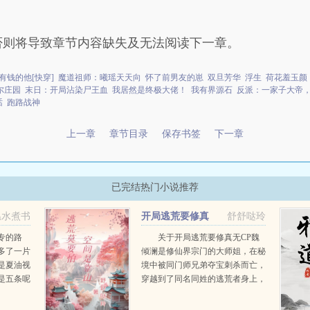
否则将导致章节内容缺失及无法阅读下一章。
有钱的他[快穿]
魔道祖师：曦瑶天天向
怀了前男友的崽
双旦芳华
浮生
荷花羞玉颜
尔庄园
末日：开局沾染尸王血
我居然是终极大佬！
我有界源石
反派：一家子大帝
话
跑路战神
上一章
章节目录
保存书签
下一章
已完结热门小说推荐
温水煮书
开局逃荒要修真
舒舒哒玲
专的路
关于开局逃荒要修真无CP魏
多了一片
倾澜是修仙界宗门的大师姐，在秘
是夏油视
境中被同门师兄弟夺宝刺杀而亡，
是五条呢
穿越到了同名同姓的逃荒者身上，
前传是双
刚睁眼就是逃荒，无意间发现前世
化的DK
的空间也跟来了，多了个可种植可