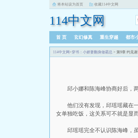
将本站设为首页
收藏114中文网
114中文网
首 页
玄幻修真
重生穿越
都市
114中文网
>
穿书：小娇妻翻身做霸总
> 第9章 约见
邱小娜和陈海峰协商好后，
他们没有发现，邱瑶瑶藏在
女单独吃饭，这关系可不就是显
邱瑶瑶完全不认识陈海峰，