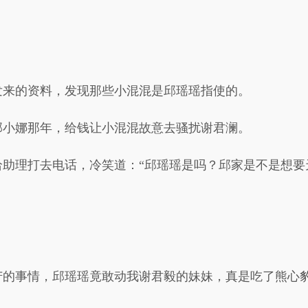
发来的资料，发现那些小混混是邱瑶瑶指使的。
邱小娜那年，给钱让小混混故意去骚扰谢君澜。
助理打去电话，冷笑道：“邱瑶瑶是吗？邱家是不是想要
苦的事情，邱瑶瑶竟敢动我谢君毅的妹妹，真是吃了熊心