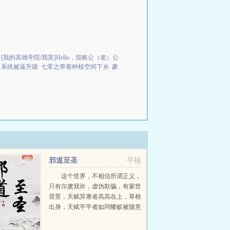
[我的英雄学院/我英]Hello，混账公（老）公
，系统被逼升级
七零之带着种植空间下乡
豪
邪道至圣
平核
这个世界，不相信所谓正义，
只有尔虞我诈，虚伪欺骗，有家世
背景，天赋异禀者高高在上，草根
出身，天赋平平者如同蝼蚁被随意
践踏。天选之子道貌岸然，却机缘
无数，鸿运齐天。平凡之人，只能