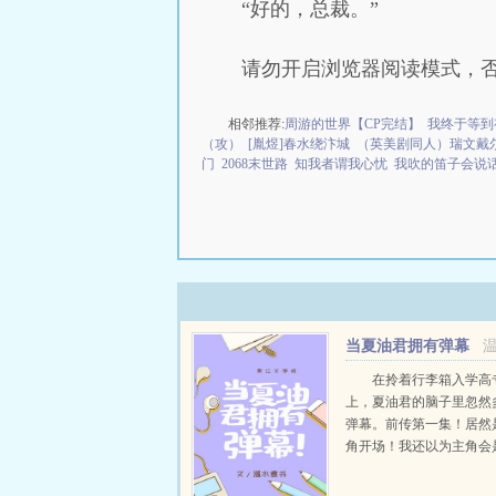
“好的，总裁。”
请勿开启浏览器阅读模式，
相邻推荐:
周游的世界【CP完结】
我终于等到
（攻）
[胤煜]春水绕汴城
（英美剧同人）瑞文戴
门
2068末世路
知我者谓我心忧
我吹的笛子会说
当夏油君拥有弹幕
在拎着行李箱入学高
上，夏油君的脑子里忽然
弹幕。前传第一集！居然
角开场！我还以为主角会
五条也是主角，官方说了
男主～呜呜呜呜呜还没黑