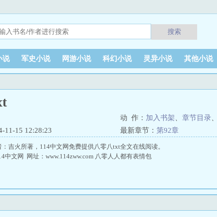
搜索
小说
军史小说
网游小说
科幻小说
灵异小说
其他小说
t
动 作：
加入书架
、
章节目录
1-15 12:28:23
最新章节：
第92章
者：吉火所著，114中文网免费提供八零八txt全文在线阅读。
中文网 网址：www.114zww.com 八零人人都有表情包