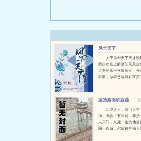
风华天下
关于风华天下天才设
茜庆功宴上醉酒坠落悬崖
大燕朝永平侯嫡长女，开
衣服，做着悠哉自在富贵
姐，却一不小心得罪了三
本想离家避祸又恰逢皇帝
计想要落选，却又被皇上
凌皓秦雨欣蕊蕊
情，她才发现皇上竟是她曾经
西境之王，影门之主
神，凌皓！五年前，养父
人灭门，九死一生的他被
回一条命，尔后被神秘人
缘巧合下进入军营。五年