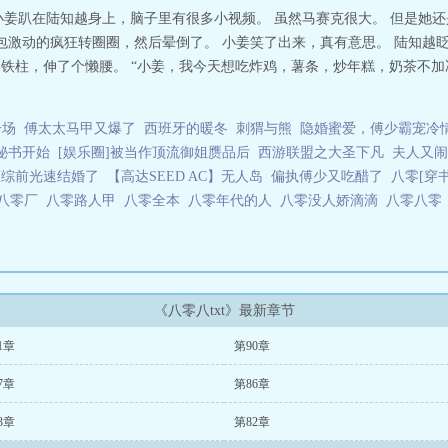
小姜趴在陆知越身上，脑子里有很多小视频。 虽然马赛克很大。 但是她还
情包激动的疯狂转圈圈，然后晕倒了。 小姜笑了出来，真有意思。 陆知越
的铁柱，伸了个懒腰。 “小姜，我今天想吃炸鸡，薯条，炒年糕，奶茶不加冰
一场
傅太太马甲又爆了
西班牙的暖冬
刺猬与熊
隐婚蜜爱，傅少霸宠冷
秘书开始
[娱乐圈]被当作顶流御姐赝品后
西游联盟之大圣下凡
夫人又闹
恋综前光速结婚了
【高达SEED AC】无人岛
偏执傅少又吃醋了
八零[穿
八零厂
八零路人甲
八零全本
八零年代的人
八零没人娇滴滴
八零八
《八零八txt》最新章节
1章
第90章
7章
第86章
3章
第82章