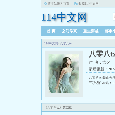
将本站设为首页
收藏114中文网
114中文网
首 页
玄幻修真
重生穿越
都市
114中文网
>
八零八txt
八零八tx
作 者：吉火
最后更新：2024-1
八零八txt是由作
三秒记住本站：114
《八零八txt》第92章