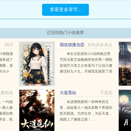
查看更多章节...
已完结热门小说推荐
阿珂
我在综漫当恋
好吃的多来点
爱游戏女主
计师顾瑾
单女主阶段性1v1综柯南文野
醒来成了
咒回犬夜叉攻略顺序赤井秀一禅院
酒楼，卖
直哉芥川龙之介奈落为了让自己健
的大小
康活到九十九，月城雪见接受了系
大郡主，
统任务，攻略男人！让男人们为我
选秀，设
痛哭流涕！赤井秀一篇红方卧底vs
一眼钟
黑方医生，第136章，已完成...
免费阅读
大道觅仙
子莫笑
救...
，一代战
余进偶然获得一块神奇的玉
一家人被
骨，由此卷入一场涉及数个界面的
秦雨欣救
惊天阴谋。为求生存，为证天道，
带走，机
他踏上了修炼之路！...
后，一条