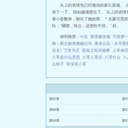
头上的表情包已经激动的鼻孔冒烟。 
亲了一下。 陆知越僵硬住了。 头上的表
着小姜翻身，吻住了她的唇。 * 在豪宅里
柱：“嗯嗯，快点，还想吃牛排。” 机...
相邻推荐：
今生
雾里吻玫瑰
可惜梦
吻！斯文败类撩她沉沦
遂凌云志：从市委
后文]
万世为王
悬疑之民间诡事
上单身
八零是什么意思
八零八零后
八零什么
八
么样子
有没有八零
第92章
第9
第88章
第8
第84章
第8