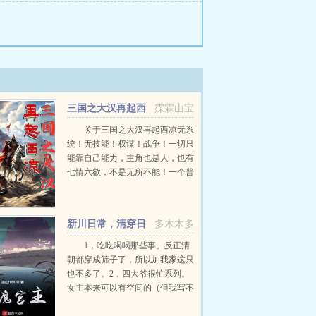
三国之大汉再起西
霂霖山宝
凉
关于三国之大汉再起西凉无系
统！无技能！权谋！战争！一切只
能靠自己能力，主角也是人，也有
七情六欲，不是无所不能！一个普
通的上班族小伙，生活工作两不如
意，压的他喘不过气！没想到来到
这汉末三国，想混好，好像更难了
新川日常，清穿日
多木木多
开始自己只想混口饭吃...
常，青川日常，卿卿日常
1，吃吃喝喝那些事。反正清
朝都穿成筛子了，所以加我家这只
也不多了。2，四大爷很忙系列。
女主本来可以有空间的（但我写不
出来，一写到空间就犯设定狂癖，