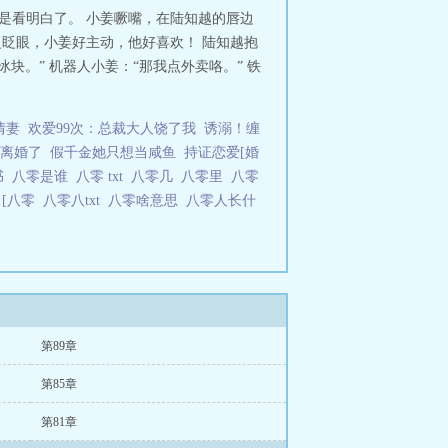
是看明白了。 小姜噘嘴，在陆知越的唇边
眨眨眼，小姜好主动，他好喜欢！ 陆知越抱
块。” 机器人小姜：“那我点外卖咯。” 铁
情妻
欢爱99次：总裁大人饶了我
诱溺！缠
离婚了
假千金她只想当咸鱼
持证恋爱[婚
书
八零是谁
八零 txt
八零几
八零里
八零
零
[八零
八零八txt
八零啥意思
八零人长什
第89章
第85章
第81章