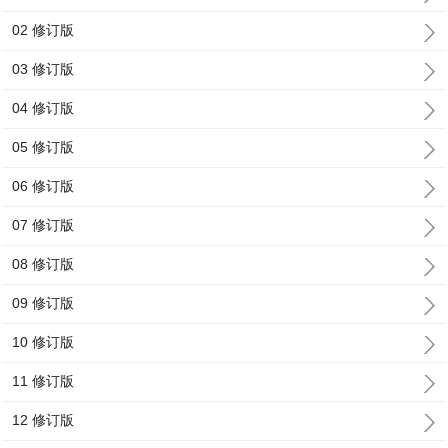
02 修订版
03 修订版
04 修订版
05 修订版
06 修订版
07 修订版
08 修订版
09 修订版
10 修订版
11 修订版
12 修订版