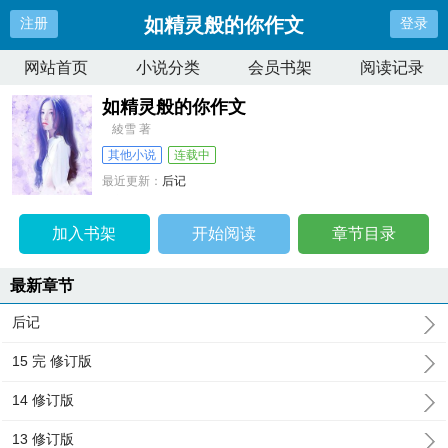
如精灵般的你作文
注册
登录
网站首页
小说分类
会员书架
阅读记录
如精灵般的你作文
綾雪 著
其他小说
连载中
最近更新：
后记
更新时间：
2025-07-21 16:38:20
加入书架
开始阅读
章节目录
最新章节
后记
15 完 修订版
14 修订版
13 修订版