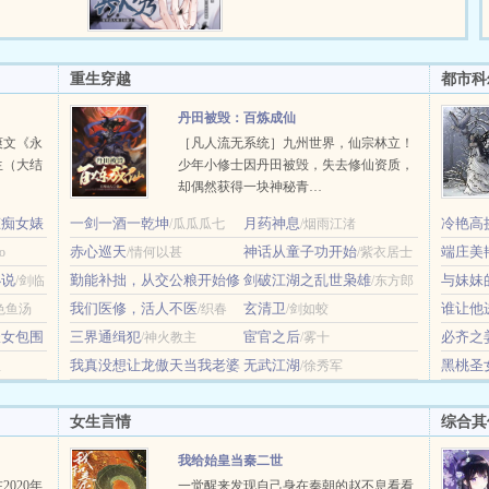
远赴敌国成
一封求救...
但是好在系统
...
重生穿越
都市科
丹田被毁：百炼成仙
爽文《永
［凡人流无系统］九州世界，仙宗林立！
生（大结
少年小修士因丹田被毁，失去修仙资质，
却偶然获得一块神秘青…
态痴女婊
一剑一酒一乾坤
月药神息
冷艳高
/瓜瓜瓜七
/烟雨江渚
赤心巡天
神话从童子功开始
母
端庄美
o
/情何以甚
/紫衣居士
/hhkd
小说
勤能补拙，从交公粮开始修
剑破江湖之乱世枭雄
绿修改
与妹妹
/剑临
/东方郎
仙
我们医修，活人不医
玄清卫
谁让他
色鱼汤
/江梅杨
/织春
/剑如蛟
妖女包围
三界通缉犯
宦官之后
必齐之
/神火教主
/雾十
我真没想让龙傲天当我老婆
无武江湖
黑桃圣
星
/徐秀军
[快穿]
/枕中眠
女生言情
综合其
我给始皇当秦二世
020年
一觉醒来发现自己身在秦朝的赵不息看看