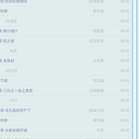
29章 封存长匣稍等
忽遇春风
08-06
189章
雾矢翊
08-06
何老狐
08-06
6章 将计就计
衔枝果
08-06
0章 招人恨
武文弄沫
08-06
来意
08-06
2章 龙骨村
月非梦
08-06
四廿四
08-06
675章
东北喵
08-06
3章 三分之一金之真意
北风渺渺
08-06
Yl12
08-06
44章 马兰真的早产了
南城小陌
08-06
189章
雾矢翊
08-06
09章 太初末期开端
乌月
08-06