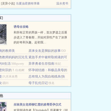
[灵异小说]
当夏油君拥有弹幕
温水煮书
幻
诱母全攻略
和所有正常的男孩一样，首次梦遗之后逐
步进入了青春期，开始对异性产生了浓厚
的好奇和兴趣。起初我…
挑的教师美
原来女友是脚奴的故事
/DD
艳教师妈妈的沉沦无
紧急手术中被榨取精液的可
esu
版
的H生活
怜少年的故事
异界勇者生存指南
/佚名
/360qwerty
/dagger
/有妃
进剑宗的！
怀孕就结婚：和极品美母的
/白柏树
姜
约定
总有情人为我自相残杀[快
/六月禾未秀
/青魔冷枪
女
穿]
母子乱伦日记
/易01
/珊瑚树
/佚名
他
丝袜美女老师柳忆雪的凌辱受孕仪式
欢迎阅读作者【Qixijiakele】所著爽文《丝