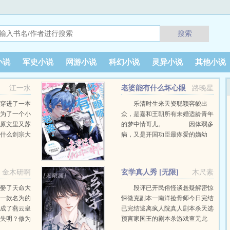
搜索
小说
军史小说
网游小说
科幻小说
灵异小说
其他小说
江一水
老婆能有什么坏心眼
路晚星
呢
穿进了一本
乐清时生来天资聪颖容貌出
成为了一个小
众，是嘉和王朝所有未婚适龄青年
在原文里又苏
的梦中情哥儿。 因体弱多
，什么剑宗大
病，又是开国功臣最疼爱的嫡幼
美少年等等等
子，乐清时自幼就被皇亲国戚千娇
情爱，是易初
百宠地养大。不仅性情柔顺，君子
不久后，易
六艺琴棋书画也是不在话下，品茗
金木研啊
玄学真人秀 [无限]
木尺素
焚香刺绣烹饪，更是基本功...
从娶了天命大
段评已开民俗怪谈悬疑解密惊
了一款名为的
悚微克副本一南洋捡骨师今日完结
局成了燕云皇
已完结逃离疯人院真人剧本杀天选
目失明？修为
预言家国王的剧本杀游戏查无此
帝一纸婚书，
人，点击作者专栏可见接档文这是