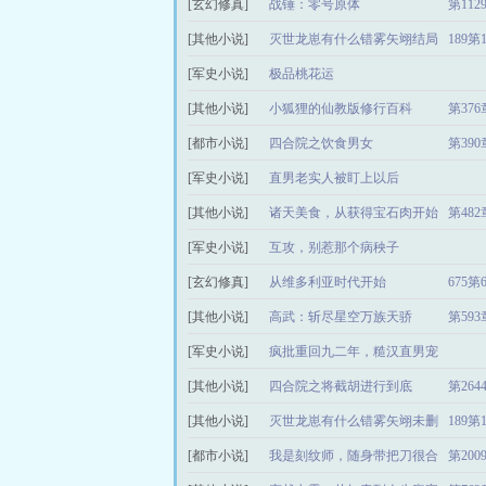
[玄幻修真]
战锤：零号原体
第11
[其他小说]
灭世龙崽有什么错雾矢翊结局
189第
[军史小说]
番外
极品桃花运
[其他小说]
小狐狸的仙教版修行百科
第37
[都市小说]
四合院之饮食男女
第39
[军史小说]
直男老实人被盯上以后
[其他小说]
诸天美食，从获得宝石肉开始
第48
[军史小说]
互攻，别惹那个病秧子
[玄幻修真]
从维多利亚时代开始
675第
[其他小说]
高武：斩尽星空万族天骄
第59
[军史小说]
疯批重回九二年，糙汉直男宠
[其他小说]
上天
四合院之将截胡进行到底
第26
[其他小说]
灭世龙崽有什么错雾矢翊未删
189第
[都市小说]
减完整版
我是刻纹师，随身带把刀很合
第20