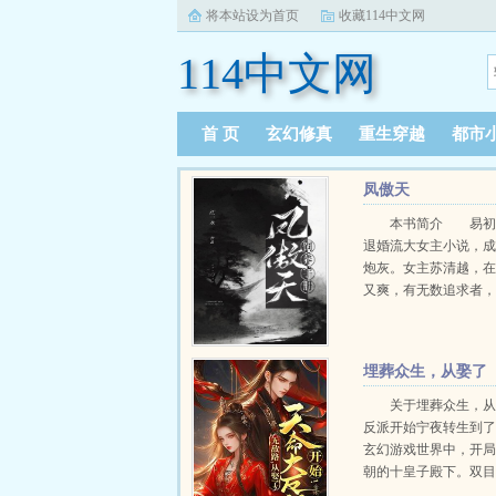
将本站设为首页
收藏114中文网
114中文网
首 页
玄幻修真
重生穿越
都市
凤傲天
本书简介 易初
退婚流大女主小说，
炮灰。女主苏清越，
又爽，有无数追求者
佬，魔宗少主，妖族
可她一心向道，不沾
心中的好女儿！穿越
埋葬众生，从娶了
初...
天命大反派开始
关于埋葬众生，
反派开始宁夜转生到
玄幻游戏世界中，开
朝的十皇子殿下。双
被废？被贬冷宫？皇