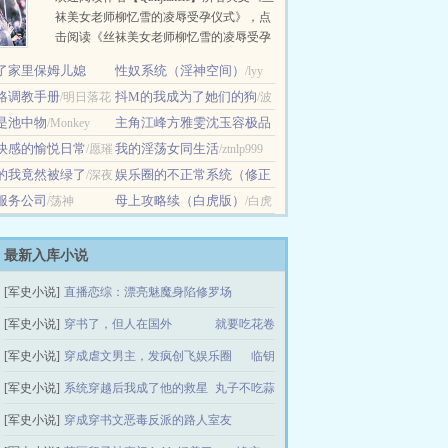
袜美女老师柳忆雪的凌辱受孕仪式》，点
击阅读《丝袜美女老师柳忆雪的凌辱受孕
仪式》最新章节…
了家里保姆儿媳
性奴系统（淫神空间）
/lyy
略调教手册
抖M的我成为了她们的狗
76
/明日落花
/波
是池中物
主角江峰方雅雯沈玉容极品
/Monkey
动
快感的愉悦日常
神医纵横都市
我的淫荡女同生活
/愿璀
/佚名
/ztnlp999
的我竟然被绿了
娱乐圈的不正常系统（修正
极光永远闪耀
/深夜
香坂百合
服务公司
版）
母上攻略续（白虎版）
/荡神
/霸王色
/白虎
尊者
最新入库小说
[军史小说]
直播恋综：漂亮魅魔身陷修罗场
[军史小说]
穿书了，但人在国外
一碗小丸子
就要吃花卷
[军史小说]
穿成虐文男主，发疯创飞娱乐圈
临钥
[军史小说]
系统穿越后我成了他的救星
丸子不吃蒜
[军史小说]
穿成穿书文恶毒反派的路人室友