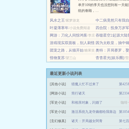
单开109的李天也没想到有一天
统的眷顾，…
风水之王
中二病竟然只有我
/紫梦游龙
叶凝薄寒年
四合院：投身万岁
/小说免费阅读
网游：刀化人间惊鸿客
津湖
吞噬星空2起源大陆
/李庄
/半梦春休
游戏现实双面板，别人刷怪
红柿
因为太欧皇，抽中
白肉
/主角罗峰
我看海
团宠之路，从猫开始
无敌了
奥特：开局赛罗，
/坎川
/糖果笑
/六两橘猫
怪物复苏
惠
杳杳星光[娱乐圈]
笑
/望三山
/特摄人
/
最近更新小说列表
[其他小说]
猎魔人忙不过来了
第425
[网游小说]
简行诸天
第23
[军史小说]
和相亲对象，闪婚了
咖啡
[军史小说]
激活系统九龙夺嫡都给我靠边
第10
[玄幻修真]
衡顺李景源笔趣阁
诸天：开局越女阿青
第七百