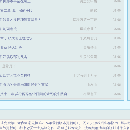
3章 你那本事全在嘴上
路过的街角
08-06
零二章 搬尸宗的手段
蝉伏
08-06
0章 沙皇才发现我简直是圣人
喀秋莎第一可爱
08-06
9章 河西秦氏
爆款專业户
08-06
28章 升级为仙王境战场
米忽悠看刀
08-06
四章 怪人组合
高塔骑士
08-06
3章 78俱乐部的反击
生姜和鱼饼
08-06
邀君月下
08-06
0章 四方分散各自接招
千定写到千万字
08-06
8章 凝结的骨髓与咀嚼残骸的盲鲨
山友山
08-06
第四百八十三章 兵分两路他让阡陌前辈死咬车队自己绕后要包饺子
布里包子
08-06
重生免费读
守夜狂潮兑换码2024年最新版本更新时间
死对头游戏后生存指南
织染
章节更新时
都市恋爱十大巅峰之作
霸道总裁专宠文
沈晚棠萧清渊的短剧叫什么名