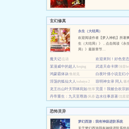
要将自己赶出皇朝，
婚？妥妥天崩开局，
觉醒不是！正经人，谁当
玄幻修真
永生（大结局）
欢迎阅读作者【梦入神机】所著
生（大结局）》，点击阅读《永
局）》最新章节…
魔天记
欢迎來到！好色变
/忘语
某漫威中的超人
子母猪精灵的森
武道天命卡牌
/keqing
/浊音br
鸿蒙霸体诀
林
白夜叶倩小说玄幻
/鱼初见
/indainoyakou
淫荡的狐仙大人
琼明神女录 同人
/subaiya 2
九霄
/暮
龙王出山叶天羽林宛如
完蛋！我被合欢宗
/憨厚
丹帝重生：九天至尊路
了
边水往事原著
三子
/风香
/劝妇从良
/沈星
草暖走河东
恐怖灵异
梦幻西游：我有神级进阶系统
关于梦幻西游我有神级进阶系统在2