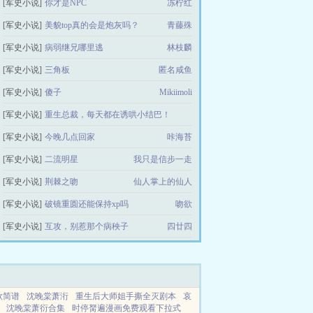
[军史小说]
你才是NPC
冻柠红
[军史小说]
美貌top真的会是炮灰吗？
青藤殊
[军史小说]
病弱继兄哪里逃
林枝麟
[军史小说]
三角板
匿名咸鱼
[军史小说]
傻子
Mikiimoli
[军史小说]
重生总裁，每天都在诱哄小结巴！
[军史小说]
今晚几点回家
溪河江海
咔海苔
[军史小说]
二流明星
我只是信步一走
[军史小说]
荆棘之吻
仙人掌上的仙人
[军史小说]
破镜重圆还能保持xp吗
吻欲
[军史小说]
互攻，别惹那个病秧子
四廿四
歌简谱
沈晚棠萧洐
重生后大师姐手撕全灭剧本
哀
沈晚棠萧衍合集
时停胬遍漫画免费观看下拉式