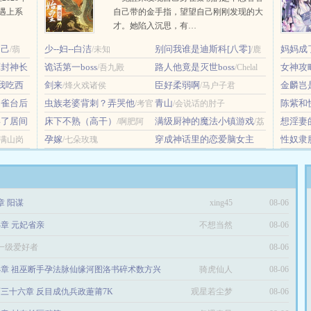
能遇上系
自己带的金手指，望望自己刚刚发现的大
才。她陷入沉思，有…
自己
少--妇--白洁
别问我谁是迪斯科[八零]
妈妈成
/翡
/未知
/鹿
军封神长
诡话第一boss
路人他竟是灭世boss
妇
女神攻
/吾九殿
子草
/Chelal
/Asd1
我吃西
剑来
臣好柔弱啊
金麟岂
/烽火戏诸侯
/马户子君
铜雀台后
虫族老婆背刺？弄哭他
青山
陈紫和
/考官
/会说话的肘子
娶了居间
床下不熟（高干）
满级厨神的魔法小镇游戏
想淫妻
Spencer
/啊肥阿
/荔
璨的北
孕嫁
穿成神话里的恋爱脑女主
性奴隶
雪满山岗
/七朵玫瑰
箫
渔夫
[快穿]
/梅若苦寒
章 阳谋
xing45
08-06
34章 元妃省亲
不想当然
08-06
一级爱好者
08-06
54章 祖巫断手孕法脉仙缘河图洛书碎术数方兴
骑虎仙人
08-06
三十六章 反目成仇兵政萐莆7K
观星若尘梦
08-06