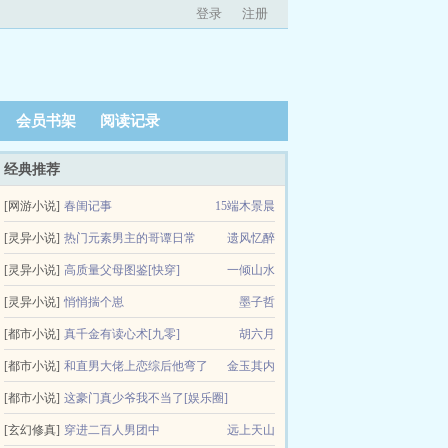
登录
注册
会员书架
阅读记录
经典推荐
[网游小说]
春闺记事
15端木景晨
[灵异小说]
热门元素男主的哥谭日常
遗风忆醉
[灵异小说]
高质量父母图鉴[快穿]
一倾山水
[灵异小说]
悄悄揣个崽
墨子哲
[都市小说]
真千金有读心术[九零]
胡六月
[都市小说]
和直男大佬上恋综后他弯了
金玉其内
[都市小说]
这豪门真少爷我不当了[娱乐圈]
[玄幻修真]
穿进二百人男团中
远上天山
远上天山