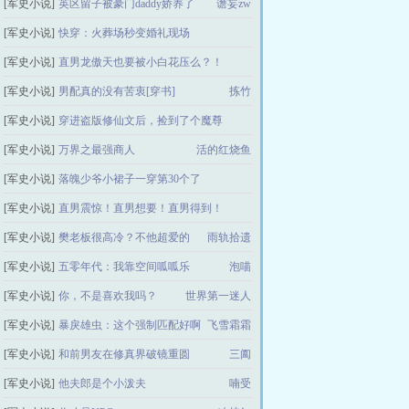
[军史小说]
英区留子被豪门daddy娇养了
一口璇啦
谵妄zw
[军史小说]
快穿：火葬场秒变婚礼现场
[军史小说]
直男龙傲天也要被小白花压么？！
阿悦不是阿乐
[军史小说]
男配真的没有苦衷[穿书]
小鸡炖薯条
拣竹
[军史小说]
穿进盗版修仙文后，捡到了个魔尊
[军史小说]
万界之最强商人
域域不爱吃肉
活的红烧鱼
[军史小说]
落魄少爷小裙子一穿第30个了
[军史小说]
直男震惊！直男想要！直男得到！
苏苏小温柔
[军史小说]
樊老板很高冷？不他超爱的
进击的艾略特
雨轨拾遗
[军史小说]
五零年代：我靠空间呱呱乐
泡喵
[军史小说]
你，不是喜欢我吗？
世界第一迷人
[军史小说]
暴戾雄虫：这个强制匹配好啊
飞雪霜霜
[军史小说]
和前男友在修真界破镜重圆
三阖
[军史小说]
他夫郎是个小泼夫
喃受