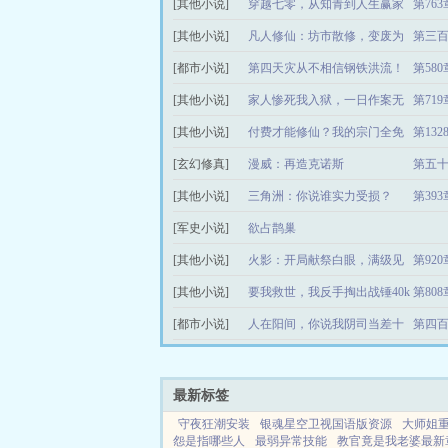
[其他小说]
理吧
穿越七零，从知青到人生赢家
第76
[其他小说]
凡人修仙：坊市散修，变废为
第三百
[都市小说]
宝
第四天灾从不相信钢铁洪流！
第58
[其他小说]
家人惨死我入狱，一日作案无
第71
[其他小说]
数起
付费才能修仙？我的宗门全免
第13
[玄幻修真]
费
漫威：再造克诺斯
第五十
[其他小说]
三角洲：你说谁实力受损？
第39
[军史小说]
欲占鹊巢
[其他小说]
火影：开局献祭白眼，满级见
第92
[其他小说]
闻色
要我救世，我反手掏出战锤40k
第80
[都市小说]
人在阳间，你说我阴司当差十
年？
最新标签
守夜狂潮安装
银魂星空卫视国语版资源
大师姐
怨是指哪些人
最弱异常技能
教官竟是我老婆最新