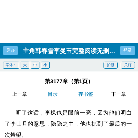
主角韩春雪李曼玉完整阅读无删减全文
足迹
登录
字体：
大
中
小
护眼
关灯
第3177章（第1页）
上一章
目录
存书签
下一章
听了这话，李枫也是眼前一亮，因为他们明白
了李山月的意思，隐隐之中，他也抓到了最后的一
次希望。