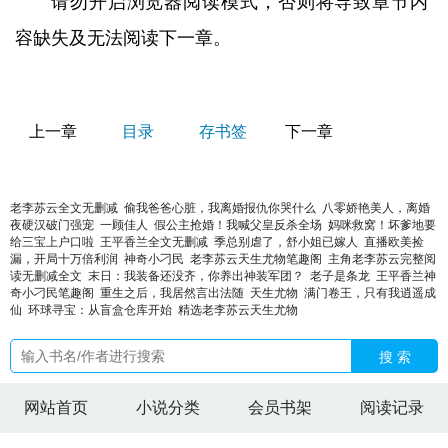
请勿开启浏览器阅读模式，否则将导致章节内
容缺失及无法阅读下一章。
上一章
目录
存书签
下一章
老李苏云全文无删减
偷我爸爸心脏，我离婚报仇你哭什么
八零娇艳美人，离婚
夜硬汉破门强宠
一顾佳人
假公主抢婚！我喊父皇反杀全场
妈咪救窝！坏爹地要
给三宝上户口啦
王平香兰全文无删减
季总别虐了，舒小姐已嫁人
直播欧美捡
漏，开局十万倍利润
神奇小刁民
老李苏云天生尤物笔趣阁
主角老李苏云完整阅
读无删减全文
末日：我装备还没齐，你养出神装军团？
老子是条龙
王平香兰神
奇小刁民笔趣阁
重生之后，我居然言出法随
天生尤物
满门卷王，只有我逍遥成
仙
环球寻宝：从盲盒仓库开始
精选老李苏云天生尤物
搜 索
网站首页
小说分类
会员书架
阅读记录