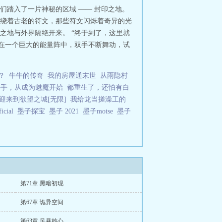
踏入了一片神秘的区域 —— 封印之地。
绕着古老的符文，那些符文闪烁着奇异的光
之地与外界隔绝开来。 “终于到了，这里就
站在一个巨大的能量阵中，双手不断舞动，试
？
牛牛的传奇
我的房屋通末世
从雨隐村
杀手，从成为魅魔开始
都重生了，还怕有白
迎来到欲望之城[无限]
我给龙当搓澡工的
icial
墨子探宝
墨子 2021
墨子motse
墨子
第71章 黑暗初现
第67章 诡异空间
第63章 风暴核心