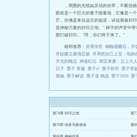
，周围的光线如灵动的丝带，不断扭曲
眼前是一个巨大的量子能量场，它像是一个
芒，仿佛是来自远古的低语，诉说着被封印
是神秘力量的封印之地。” 林宇的声音中
图打破封印。 “哼，你们终于来了。” ...
相邻推荐：
灵霄传世
糊咖退圈后，开
开始建立最强忍族
开局把自己上交：咱妈
月光的顾总
神途纪元
萌宝来袭：父上大
日子
墨子 穿越
墨子cf
墨子研究
墨子穿
领袖
墨子解说
墨子道 挑战
墨子2020
墨
第74章 封印之地
第7
第70章 传承与新使命
第6
第66章 神秘信号
第6