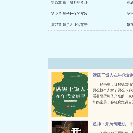
第19章 量子材料的奇迹
第2
第23章 量子环保的实践
第2
第27章 量子农业的革新
第2
满级干饭人在年代文
平
穿书后，容晓晓面临
要么找个人嫁了要么下乡
看着隔壁婶子介绍的一众
和妈宝男，容晓晓觉得自
要被治好了，当即利索转
拾包袱。红山大队来了两
青。...
超神：开局制造机
械女娲