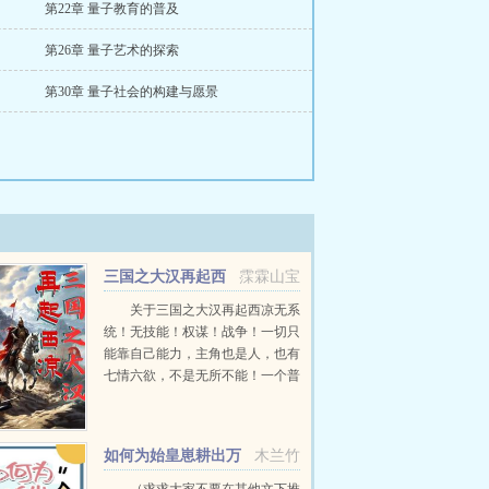
第22章 量子教育的普及
第26章 量子艺术的探索
第30章 量子社会的构建与愿景
三国之大汉再起西
霂霖山宝
凉
关于三国之大汉再起西凉无系
统！无技能！权谋！战争！一切只
能靠自己能力，主角也是人，也有
七情六欲，不是无所不能！一个普
通的上班族小伙，生活工作两不如
意，压的他喘不过气！没想到来到
这汉末三国，想混好，好像更难了
如何为始皇崽耕出万
木兰竹
开始自己只想混口饭吃...
里江山