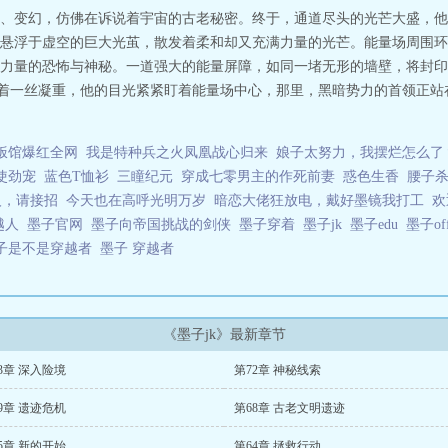
、变幻，仿佛在诉说着宇宙的古老秘密。终于，通道尽头的光芒大盛，他们
悬浮于虚空的巨大光茧，散发着柔和却又充满力量的光芒。能量场周围环
力量的恐怖与神秘。一道强大的能量屏障，如同一堵无形的墙壁，将封印
带着一丝凝重，他的目光紧紧盯着能量场中心，那里，黑暗势力的首领正
饭馆爆红全网
我是特种兵之火凤凰战心归来
娘子太努力，我摆烂怎么了
使劲宠
蓝色T恤衫
三瞳纪元
穿成七零男主的作死前妻
惑色生香
腰子
人，请接招
今天也在高呼光明万岁
暗恋大佬狂放电，戴好墨镜我打工
欢
越人
墨子官网
墨子向帝国挑战的剑侠
墨子穿着
墨子jk
墨子edu
墨子off
子是不是穿越者
墨子 穿越者
《墨子jk》最新章节
3章 深入险境
第72章 神秘线索
9章 遗迹危机
第68章 古老文明遗迹
5章 新的开始
第64章 拯救行动