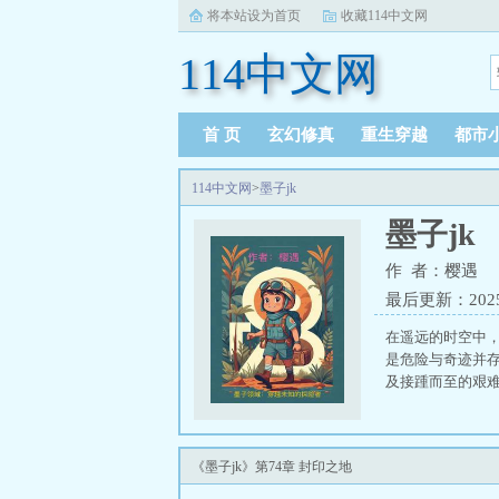
将本站设为首页
收藏114中文网
114中文网
首 页
玄幻修真
重生穿越
都市
114中文网
>
墨子jk
墨子jk
作 者：樱遇
最后更新：2025-0
在遥远的时空中
是危险与奇迹并
及接踵而至的艰难
《墨子jk》第74章 封印之地