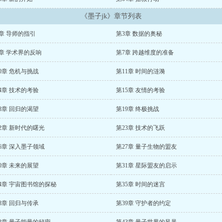
《墨子jk》章节列表
章 导师的指引
第3章 数据的奥秘
章 学术界的反响
第7章 跨越维度的准备
0章 危机与挑战
第11章 时间的涟漪
4章 技术的考验
第15章 友情的考验
8章 回归的渴望
第19章 终极挑战
2章 新时代的曙光
第23章 技术的飞跃
6章 深入墨子领域
第27章 量子生物的盟友
0章 未来的展望
第31章 星际盟友的启示
4章 宇宙图书馆的探秘
第35章 时间的迷宫
8章 回归与传承
第39章 守护者的约定