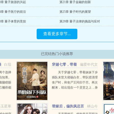
0章 量子旅游的兴起
第21章 量子金融的创新
4章 量子医疗的前沿
第25章 量子时代的展望
8章 量子体育的竞技
第29章 量子法律的挑战与应对
查看更多章节...
已完结热门小说推荐
躺
白茄
穿越七零，带着
偏爱年代文
妹妹下乡插队
两个选择
关于穿越七零，带着妹妹下乡
当知青。
插队末世大佬杨白衣，带队猎清理
瘸腿瞎眼
丧尸时，和丧尸王同归于尽。再次
己懒癌都
醒来，却出现在一个灵堂之上，身
身回家收
边围拢的亲人，吵嚷着要分父母留
个俏知
下的家产。你们这是要吃绝户啊！
我堂堂末世王者，一向杀伐果断，
墨玉星寒
替嫁后，偏执疯总言
林山今
怎么可能惯着你们。手撕极...
听计从