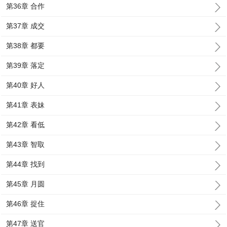
第36章 合作
第37章 成交
第38章 都要
第39章 落定
第40章 好人
第41章 表妹
第42章 看低
第43章 智取
第44章 找到
第45章 月圆
第46章 捉住
第47章 送官