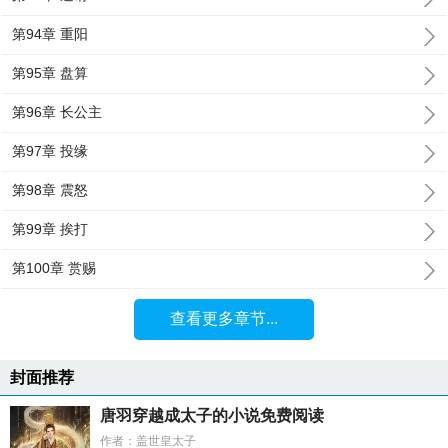
第94章 重阳
第95章 盘算
第96章 长公主
第97章 投缘
第98章 震怒
第99章 挨打
第100章 赏赐
查看更多章节...
封面推荐
唐羽穿越成太子的小说免费阅读
作者：盖世皇太子