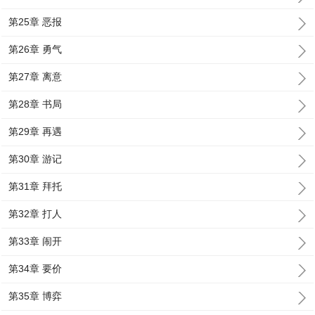
第25章 恶报
第26章 勇气
第27章 离意
第28章 书局
第29章 再遇
第30章 游记
第31章 拜托
第32章 打人
第33章 闹开
第34章 要价
第35章 博弈