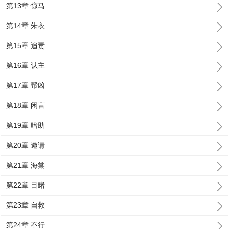
第13章 惊马
第14章 朱衣
第15章 追责
第16章 认主
第17章 帮凶
第18章 闲言
第19章 暗助
第20章 邀请
第21章 海棠
第22章 目睹
第23章 自救
第24章 不行