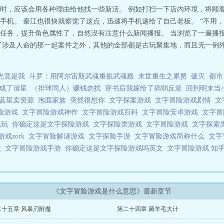
时，应该会用各种理由给他找一些新活。 例如打扫一下店内环境，将顾客
手机。 秦江也很快就察觉了这点，迅速将手机递给了自己老板。 “不用，
任务，提升角色属性了，自然没有注意什么新闻播报。 当浏览了一遍播
了涉及人命的那一起案件之外，其他的全部都是古玩聚集地，而且无一例外
光竟是我
斗罗：用阿尔宙斯武魂重振武魂殿
末世重生之累赘
破灭
都市
成了谐星
（排球同人）赚钱勿扰
穿书后我嫁给了病弱反派
回到明末当
蓝星卖资源
泡面家族
突然很想你
文字探案游戏
文字冒险游戏剧情
文
险游戏
文字冒险游戏神作
文字冒险游戏百科
文字冒险安卓游戏
文字
线玩
你确定这是文字探险游戏
文字探险类游戏
文字冒险游戏
文字探索
戏zork
文字冒险解谜游戏
文字探险手游
文字冒险游戏简称什么
文字
做
文字冒险游戏手游
你确定这是文字探险游戏吗英文
文字冒险游戏 知
《文字冒险游戏是什么意思》最新章节
二十五章 风暴刃附魔
第二十四章 薅羊毛大计