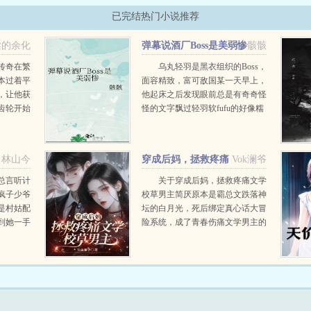
已完结热门小说推荐
梁的余化
弹幕说酒厂Boss是美弱惨
骸骸
传奇在繁
乌丸轻羽是黑衣组织的Boss，
本过着平
面容精致，富可敌国某一天早上，
，让他获
他起床之后发现眼前总是有奇奇怪
齿轮开始
怪的文字飘过轻羽软fufu的好像糯
角，与苏
米团子啊！这么可爱的轻羽竟然是
然创业的
Boss，反差萌太棒了！轻羽小可怜
好友赵龙
现在还不知道...
林山今
穿成后妈，拯救疼痛
Vok澜爷
..
文学校草男主
总言听计
关于穿成后妈，拯救疼痛文学
疯子少爷
校草男主简厌原本是霸总文跌落神
是村姑配
坛的白月光，死后绑定真心话大冒
到她一手
险系统，成了青春伤痛文学男主的
。写代码
后妈。救赎儿子？她皱了眉头。系
掀开易容
统开出诱人高价不但无痛当妈，而
无涯踢开
且他爸沉迷搞钱不着家。简厌冷漠
的爸，去世的妈，没出...