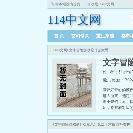
将本站设为首页
收藏114中文网
114中文网
首 页
玄幻修真
重生穿越
都市
114中文网
>
文字冒险游戏是什么意思
文字冒
作 者：只是恰
最后更新：2024-1
满怀好奇心的苏
进入游戏，选定
走于奇幻世界，
后，都有着对应
脸疑惑。“你确定
《文字冒险游戏是什么意思》第二十六章 连环案件