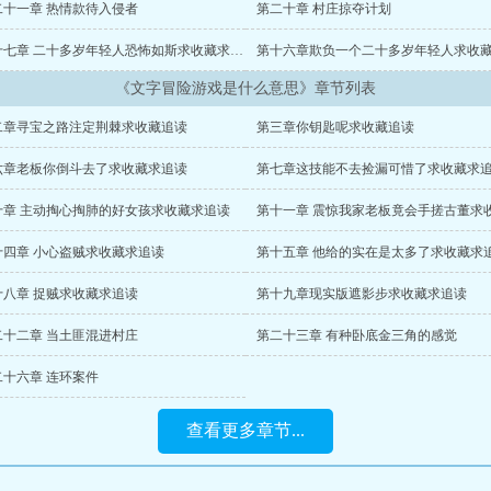
二十一章 热情款待入侵者
第二十章 村庄掠夺计划
第十七章 二十多岁年轻人恐怖如斯求收藏求追读
《文字冒险游戏是什么意思》章节列表
二章寻宝之路注定荆棘求收藏追读
第三章你钥匙呢求收藏追读
六章老板你倒斗去了求收藏求追读
第七章这技能不去捡漏可惜了求收藏求
十章 主动掏心掏肺的好女孩求收藏求追读
十四章 小心盗贼求收藏求追读
第十五章 他给的实在是太多了求收藏求
十八章 捉贼求收藏求追读
第十九章现实版遮影步求收藏求追读
二十二章 当土匪混进村庄
第二十三章 有种卧底金三角的感觉
二十六章 连环案件
查看更多章节...