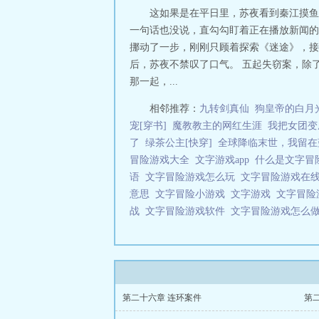
这如果是在平日里，苏夜看到秦江摸鱼
一句话也没说，直勾勾盯着正在播放新闻的
挪动了一步，刚刚只顾着探索《迷途》，接
后，苏夜不禁叹了口气。 五起失窃案，除
那一起，...
相邻推荐：
九转剑真仙
狗皇帝的白月
宠[穿书]
魔教教主的网红生涯
我把女团变
了
绿茶公主[快穿]
全球降临末世，我留在
冒险游戏大全
文字游戏app
什么是文字冒
语
文字冒险游戏怎么玩
文字冒险游戏在
意思
文字冒险小游戏
文字游戏
文字冒险游
战
文字冒险游戏软件
文字冒险游戏怎么
第二十六章 连环案件
第