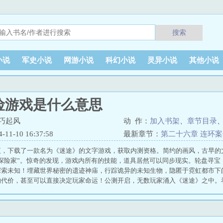
搜索
小说
军史小说
网游小说
科幻小说
灵异小说
其他小说
险游戏是什么意思
巧起风
动 作：
加入书架
、
章节目录
1-10 16:37:58
最新章节：
第二十六章 连环
夜，下载了一款名为《迷途》的文字游戏，获取内测资格。简约的画风，古早的
“探险家”。惊奇的发现，游戏内所有的技能，道具居然可以同步现实。轮盘寻宝
探索未知！埋藏世界秘密的遗迹神庙，行踪诡异的未知生物，隐匿于霓虹都市下
的代价，甚至可以直接决定玩家命运！公测开启，无数玩家涌入《迷途》之中。
这只是个文字探险游戏？” 你确定这是文字探险游戏？