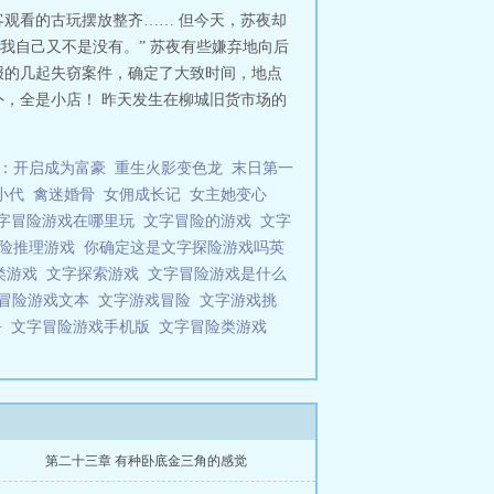
观看的古玩摆放整齐…… 但今天，苏夜却
我自己又不是没有。” 苏夜有些嫌弃地向后
报的几起失窃案件，确定了大致时间，地点
，全是小店！ 昨天发生在柳城旧货市场的
：开启成为富豪
重生火影变色龙
末日第一
小代
禽迷婚骨
女佣成长记
女主她变心
字冒险游戏在哪里玩
文字冒险的游戏
文字
冒险推理游戏
你确定这是文字探险游戏吗英
类游戏
文字探索游戏
文字冒险游戏是什么
冒险游戏文本
文字游戏冒险
文字游戏挑
乎
文字冒险游戏手机版
文字冒险类游戏
第二十三章 有种卧底金三角的感觉