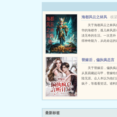
海都风云之林风
横
传奇
关于海都风云之林风
华的海都市，孤儿林风原
淡无奇的生活。一次意外
得神奇能力，从此命运的
转动。他在工作中崭露头
家千金苏瑶情投意合。毅
他，遭遇重重困境，却在
替嫁后，偏执疯总言
和助手秦雪的帮衬下，让公.
听计从
关于替嫁后，偏执疯
从莫易藏起马甲，替嫁给
陆无涯。众人本以为他们
疯子，等着看笑话。谁料
鬼门十三针，医术震苍生
做研究，科研能力绝佳。
假面，绝美容颜妒天下陆
莫易身边的狂蜂浪蝶，...
最新标签