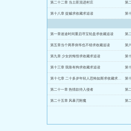
第二十二章 当土匪混进村庄
第
第十八章 捉贼求收藏求追读
第一章迷途时间重启寻宝轮盘求收藏追读
第
第五章当个两界倒爷也不错求收藏追读
第
第九章 少女的悔悟求收藏求追读
第
第十三章 我靠有狗求收藏求追读
第
第十七章 二十多岁年轻人恐怖如斯求收藏求追读
第
第二十一章 热情款待入侵者
第
第二十五章 风暴刃附魔
第