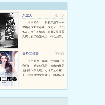
凤傲天
江一水
本书简介 易初穿进了一本
退婚流大女主小说，成为了一个小
炮灰。女主苏清越，在原文里又苏
又爽，有无数追求者，什么剑宗大
佬，魔宗少主，妖族美少年等等等
可她一心向道，不沾情爱，是易初
心中的好女儿！穿越不久后，易
天价二婚妻
康代表
初...
关于天价二婚妻三年婚姻，痴
心托付，她处处示好，换来的却是
他的冷漠跟无视。可许知意不在
乎，因为她深爱着陆决。旗袍设计
稿件被盗，抄袭污名滚滚而来，白
月光的设计下，她被逼入绝境，他
却只想拿钱了事。深爱沦为笑话，
许知意终于认清事实，陆决不...