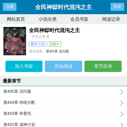
全民神邸时代混沌之主
注册
登录
网站首页
小说分类
会员书架
阅读记录
全民神邸时代混沌之主
天空之佾 著
都市小说
连载中
最近更新：
第405章 没问题
更新时间：
2025-04-10 16:40:43
加入书架
开始阅读
章节目录
最新章节
第405章 没问题
第404章 传统分配
第403章 有委托
第402章 成神计划