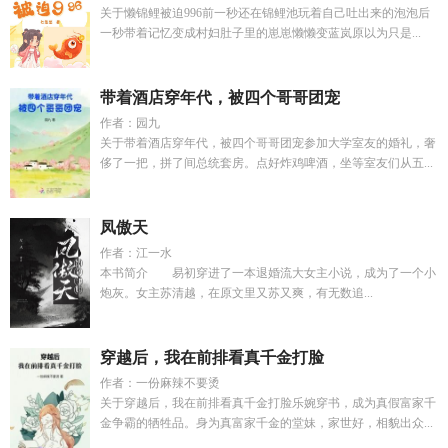
关于懒锦鲤被迫996前一秒还在锦鲤池玩着自己吐出来的泡泡后
一秒带着记忆变成村妇肚子里的崽崽懒懒变蓝岚原以为只是...
带着酒店穿年代，被四个哥哥团宠
作者：园九
关于带着酒店穿年代，被四个哥哥团宠参加大学室友的婚礼，奢
侈了一把，拼了间总统套房。点好炸鸡啤酒，坐等室友们从五...
凤傲天
作者：江一水
本书简介 易初穿进了一本退婚流大女主小说，成为了一个小
炮灰。女主苏清越，在原文里又苏又爽，有无数追...
穿越后，我在前排看真千金打脸
作者：一份麻辣不要烫
关于穿越后，我在前排看真千金打脸乐婉穿书，成为真假富家千
金争霸的牺牲品。身为真富家千金的堂妹，家世好，相貌出众...