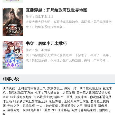
直播穿越：开局给政哥送世界地图
作者：南瓜不瓜1111
大秦大唐大汉大明，改写遗憾温馨治愈。嬴阴曼小兕子李丽质救
命！在钓鱼被系统拉到秦朝...
书穿：唐家小儿太乖巧
作者：猫儿不偷腥
关于书穿唐家小儿太乖巧脑袋哐啷一下穿书了，早穿了十几年，
成了男配他亲娘，不用经历生产无痛当娘，白得一个乖巧孝...
相邻小说
谈情说案：上司他对我蓄谋已久
东京僚机王
做完日结，两个校花缠上我
花龙来
杭，我竟然激活了系统
七零：万人嫌夫妇，大院发癫
四合院之建国后我是大资
本家
综影视炮灰翻身
NBA最强主教打散N个三巨头
顶级球商，你说他不适合足
球运动
叶辰的游戏世界求生之旅
永恒降临，全民开局末世求生
老师赖上我的
床
光绪之路：系统掌权
一人：融合黄猿，哪都通摆烂之王
道破天穹
啸傲风
云
尘嚣离海
《程绾薄斯言》
重生1998仕途再起
离婚冷静期结束后，他悔红了
眼