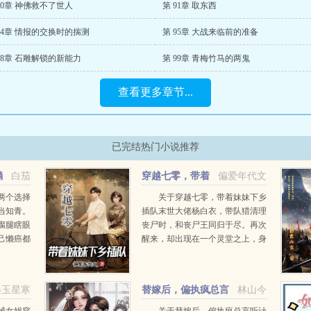
90章 神佛救不了世人
第 91章 取东西
94章 情报的交换时的揣测
第 95章 大战来临前的准备
98章 石雕解锁的新能力
第 99章 青梅竹马的两鬼
查看更多章节...
已完结热门小说推荐
躺
白茄
穿越七零，带着
偏爱年代文
妹妹下乡插队
两个选择
关于穿越七零，带着妹妹下乡
当知青。
插队末世大佬杨白衣，带队猎清理
瘸腿瞎眼
丧尸时，和丧尸王同归于尽。再次
己懒癌都
醒来，却出现在一个灵堂之上，身
身回家收
边围拢的亲人，吵嚷着要分父母留
个俏知
下的家产。你们这是要吃绝户啊！
我堂堂末世王者，一向杀伐果断，
墨玉星寒
替嫁后，偏执疯总言
林山今
怎么可能惯着你们。手撕极...
听计从