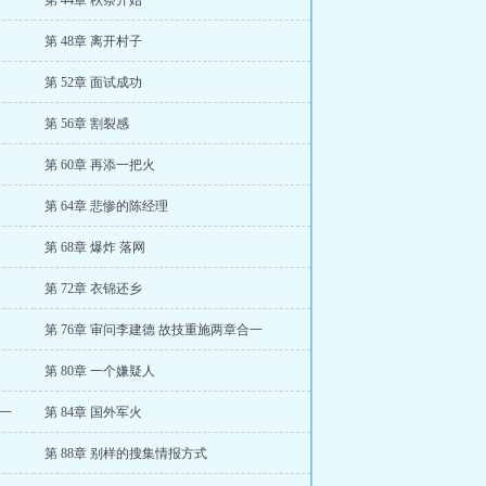
第 44章 秋祭开始
第 48章 离开村子
第 52章 面试成功
第 56章 割裂感
第 60章 再添一把火
第 64章 悲惨的陈经理
第 68章 爆炸 落网
第 72章 衣锦还乡
第 76章 审问李建德 故技重施两章合一
第 80章 一个嫌疑人
合一
第 84章 国外军火
第 88章 别样的搜集情报方式