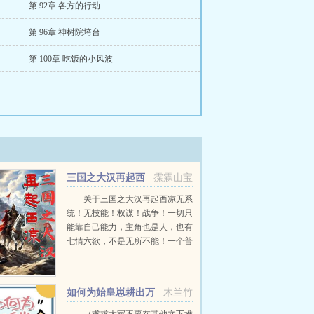
第 92章 各方的行动
第 96章 神树院垮台
第 100章 吃饭的小风波
三国之大汉再起西
霂霖山宝
凉
关于三国之大汉再起西凉无系
统！无技能！权谋！战争！一切只
能靠自己能力，主角也是人，也有
七情六欲，不是无所不能！一个普
通的上班族小伙，生活工作两不如
意，压的他喘不过气！没想到来到
这汉末三国，想混好，好像更难了
如何为始皇崽耕出万
木兰竹
开始自己只想混口饭吃...
里江山