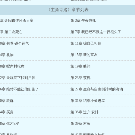
《主角肖洛》章节列表
2章 金阳市连环杀人案
第 3章 午夜惊魂
6章 第二次死亡
第 7章 我已经不做这一行很久了
10章 包养 碰个运气
第 11章 骗自己相信
14章 礼物
第 15章 新的室友
18章 哑声村吃席
第 19章 赌约
22章 天坑底下找到尸骨
第 23章 窥视
26章 绝对不能让他们跑了
第 27章 生命与自由倒计时的流动
30章 狼群
第 31章 结束小偷进屋
34章 买房
第 35章 过户 安排
38章 你才8岁
第 39章 村长