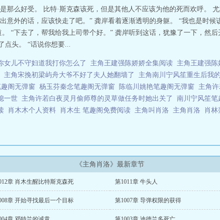
是那么好受。 比特·斯克森该死，但是其他人不应该为他的死而欢呼。 
不出意外的话，应该快走了吧。” 龚岸看着逐渐透明的身躯。 “我也是时候
。 “下去了，帮我给我上司带个好。” 龚岸听到这话，犹豫了一下，然后开
头。 “话说你想要...
你女儿不守妇道我打你怎么了
主角王建强陈娇娇全集阅读
主角王建强陈
主角宋挽初梁屿舟大爷不好了夫人她翻墙了
主角南川宁风笙重生后我
笔趣阁无弹窗
杨玉芬秦念笔趣阁无弹窗
陈临川姚艳笔趣阁无弹窗
主角许
媳一世
主角许若白夜灵月偷师尊的灵草做任务时她出关了
南川宁风笙笔
读
肖木木个人资料
肖木生 笔趣阁免费阅读
主角叫肖洛
主角肖洛
肖林
《主角肖洛》最新章节
012章 肖木生醒比特斯克森死
第1011章 牛头人
008章 开始寻找最后一个目标
第1007章 导弹权限的获得
004章 邓特兰的诚意
第1003章 迪德兰多死亡