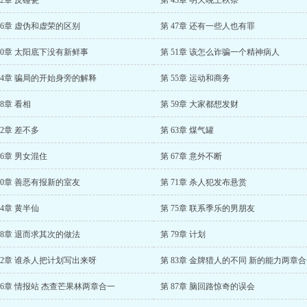
42章 反碰瓷
第 43章 明天晚上秋祭
46章 虚伪和虚荣的区别
第 47章 还有一些人也有罪
50章 太阳底下没有新鲜事
第 51章 该怎么诈骗一个精神病人
54章 骗局的开始身旁的解释
第 55章 运动和商务
58章 看相
第 59章 大家都想发财
62章 差不多
第 63章 煤气罐
66章 男女混住
第 67章 意外不断
70章 善恶有报新的室友
第 71章 杀人犯发布悬赏
74章 黄半仙
第 75章 联系季乐的男朋友
78章 退而求其次的做法
第 79章 计划
82章 谁杀人把计划写出来呀
第 83章 金牌猎人的不同 新的能力两章
86章 情报站 杰查芒果林两章合一
第 87章 脑回路惊奇的误会