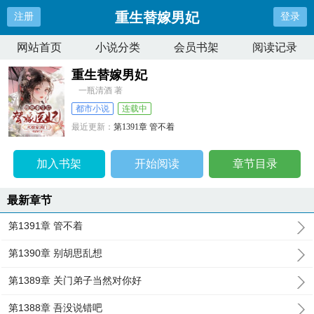
重生替嫁男妃
注册
登录
网站首页
小说分类
会员书架
阅读记录
重生替嫁男妃
一瓶清酒 著
都市小说
连载中
最近更新：
第1391章 管不着
更新时间：
2026-08-01 05:15:53
加入书架
开始阅读
章节目录
最新章节
第1391章 管不着
第1390章 别胡思乱想
第1389章 关门弟子当然对你好
第1388章 吾没说错吧