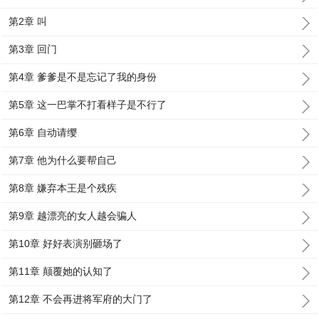
第2章 叫
第3章 回门
第4章 爹爹是不是忘记了我的身份
第5章 这一巴掌不打看样子是不行了
第6章 自动请缨
第7章 他为什么要帮自己
第8章 嫌弃本王是个残疾
第9章 越漂亮的女人越会骗人
第10章 好好表演别砸场了
第11章 颠覆她的认知了
第12章 不会再进将军府的大门了