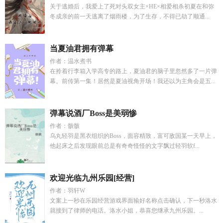
关于逃婚后，我爱上了死对头双女主×HE×相爱相杀初夏在和弥
冬成亲的前一天逃离了烟雨楼，为了生存，不得已劫了顺通...
当夏油君拥有弹幕
作者：温水煮书
在拎着行李箱入学高专的路上，夏油君的脑子里忽然多了一片弹
幕。前传第一集！居然是夏油视角开场！我还以为主角会是五...
弹幕说酒厂Boss是美弱惨
作者：骸骸
乌丸轻羽是黑衣组织的Boss，面容精致，富可敌国某一天早上，
他起床之后发现眼前总是有奇奇怪怪的文字飘过轻羽软f...
欢迎光临九州乐园[经营]
作者：羽轩W
文案上一秒在乐园经营游戏界面输好名称点击确认，下一秒洛水
就接到了律师的电话。洛水小姐，恭喜您继承九州乐园。...