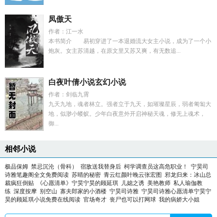
凤傲天
作者：江一水
本书简介 易初穿进了一本退婚流大女主小说，成为了一个小
炮灰。女主苏清越，在原文里又苏又爽，有无数追...
白夜叶倩小说玄幻小说
作者：剑临九霄
九天九地，魂者林立。强者立于九天，如璀璨星辰，弱者匍匐大
地，似渺小蝼蚁。少年白夜意外开启神秘天魂，修无上魂术，
御...
相邻小说
极品保姆
禁忌沉沦（骨科）
宿敌送我替身后
柯学调查员这高危职业！
宁昊司
诗雅笔趣阁全文免费阅读
苏晴的秘密
青云红颜叶晚云张宏图
邪龙归来：冰山总
裁疯狂倒贴
《心愿清单》宁昊宁昊的顾延琪
儿媳之诱
美艳教师
私人瑜伽教
练
深度按摩
别空山
寡夫郎家的小酒楼
宁昊司诗雅
宁昊司诗雅心愿清单宁昊宁
昊的顾延琪小说免费在线阅读
官场奇才
丧尸也可以打网球
我的病娇大小姐