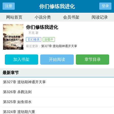
你们修练我进化
注册
登录
网站首页
小说分类
会员书架
阅读记录
你们修练我进化
不克 著
玄幻修真
连载中
最近更新：
第327章 渡劫期神通开天掌
更新时间：
2025-03-20 22:19:18
加入书架
开始阅读
章节目录
最新章节
第327章 渡劫期神通开天掌
第326章 杀戮法则
第325章 如鱼得水
第324章 渡劫期六重