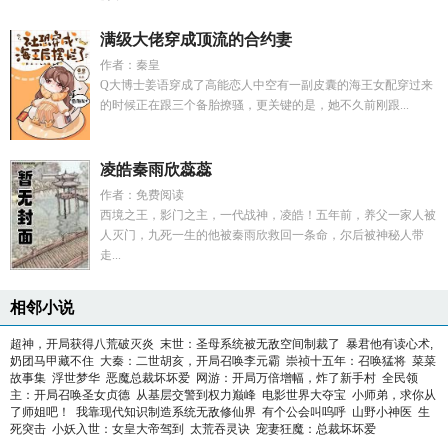
满级大佬穿成顶流的合约妻
作者：秦皇
Q大博士姜语穿成了高能恋人中空有一副皮囊的海王女配穿过来
的时候正在跟三个备胎撩骚，更关键的是，她不久前刚跟...
凌皓秦雨欣蕊蕊
作者：免费阅读
西境之王，影门之主，一代战神，凌皓！五年前，养父一家人被
人灭门，九死一生的他被秦雨欣救回一条命，尔后被神秘人带
走...
相邻小说
超神，开局获得八荒破灭炎
末世：圣母系统被无敌空间制裁了
暴君他有读心术,
奶团马甲藏不住
大秦：二世胡亥，开局召唤李元霸
崇祯十五年：召唤猛将
菜菜
故事集
浮世梦华
恶魔总裁坏坏爱
网游：开局万倍增幅，炸了新手村
全民领
主：开局召唤圣女贞德
从基层交警到权力巅峰
电影世界大夺宝
小师弟，求你从
了师姐吧！
我靠现代知识制造系统无敌修仙界
有个公会叫呜呼
山野小神医
生
死突击
小妖入世：女皇大帝驾到
太荒吞灵诀
宠妻狂魔：总裁坏坏爱