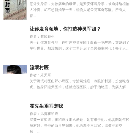
意外失身后，为救病重的母亲，楚安安怀着身孕，被迫嫁给植物
人冲喜。却不想新婚第一天，植物人老公竟离奇苏醒。所有人
都...
让你发育领地，你打造神灵军团？
作者：超级花生
关于让你发育领地，你打造神灵军团？白夜一觉醒来，穿越到了
平行世界。却没想到，这个世界开启了全民领主时代！每个人...
流氓村医
作者：乐天哥
关于流氓村医山野小邪医，专治疑难症，冷眼护村落，扮猪吃老
虎。他身怀逆天医术，练就透视医眼，妙手治绝症，为病人解...
霍先生乖乖宠我
作者：温蔓霍绍霆
温蔓一直知道，霍绍霆没那么爱她，她有求于他，他贪图她年轻
身材好。当他的白月光归来，他渐渐不再回家，温蔓守着空
房，...