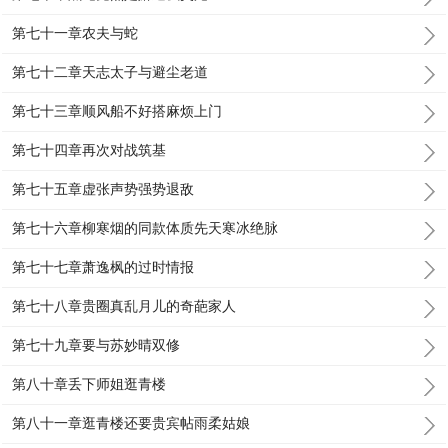
第七十一章农夫与蛇
第七十二章天志太子与避尘老道
第七十三章顺风船不好搭麻烦上门
第七十四章再次对战筑基
第七十五章虚张声势强势退敌
第七十六章柳寒烟的同款体质先天寒冰绝脉
第七十七章萧逸枫的过时情报
第七十八章贵圈真乱月儿的奇葩家人
第七十九章要与苏妙晴双修
第八十章丢下师姐逛青楼
第八十一章逛青楼还要贵宾帖雨柔姑娘