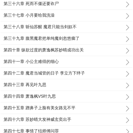
第三十六章 死而不僵还要诈尸
第三十七章 小月要给我洗澡
第三十八章 斩仙苏醒 魔君只能当剑奴不
第三十九章 腹黑魔君把单纯魔剑忽悠瘸了
第四十章 纵欲过度的萧逸枫苏妙晴成功出关
第四十一章 小公主难得的细心
第四十二章 魔君当城管的日子 李立方下绊子
第四十三章 再见叶九思
第四十四章 萧逸枫VS叶九思
第四十五章 蹭鼻子上脸有美女路见不平
第四十六章 苏妙晴大发神威玄奕出手
第四十七章 事情了结师傅问罪