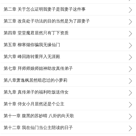
第二章 关于怎么证明我妻子是我妻子这件事
第三章 改良处子功法的目的当然是为了跟妻子
第四章 堂堂魔君居然只有丁下资质
第五章 柳寒烟你骗我无缘仙门
第六章 峰回路转重拜入无涯殿
第七章 拜师师娘师姐神助攻真传弟子
第八章萧逸枫居然暗恋过的小萝莉
第九章 真传弟子的福利吃饭送侍女
第十章 侍女小月居然还是个公主
第十一章 腹黑的苏妙晴 八卦的向天歌
第十二章 我在仙门当公主陪读的日子