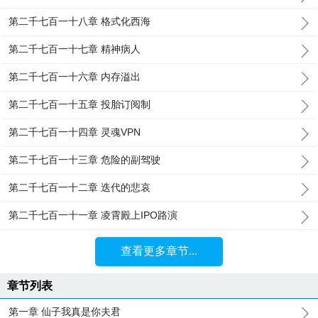
第二千七百一十八章 格式化西海
第二千七百一十七章 精神病人
第二千七百一十六章 内存溢出
第二千七百一十五章 投胎订阅制
第二千七百一十四章 灵魂VPN
第二千七百一十三章 危险的副驾驶
第二千七百一十二章 迭代的悲哀
第二千七百一十一章 凌霄殿上IPO路演
查看更多章节...
章节列表
第一章 仙子我真是你夫君